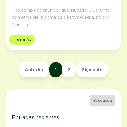
Nos complace anunciar que, Nuestro Club junto
con otros de la comarca de Pontevedra, Poio y
Marín, h...
Leer más
Anterior
1
2
Siguiente
Entradas recientes