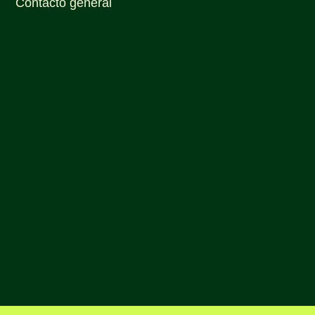
Contacto general

986 87 29 99

986 87 29 99

info@clubdetenispontevedra.es

Rúa Illa de San Simón, 7, 36163 Boa
Vista, Pontevedra