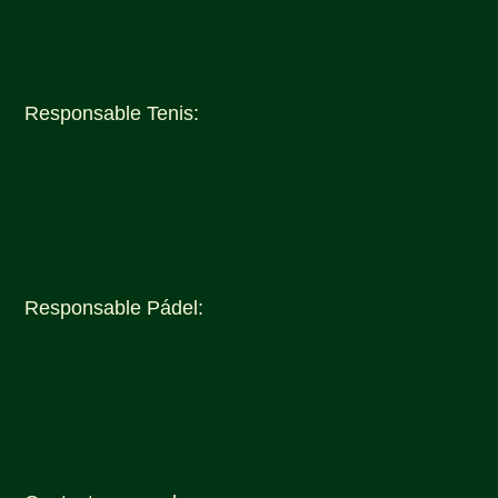
Responsable Tenis:

669 70 73 51

escueladetenis@clubdetenispontevedra.es
Responsable Pádel:

678 20 31 21

escueladepadel@clubdetenispontevedra.es